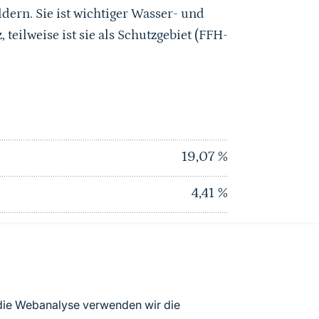
dern. Sie ist wichtiger Wasser- und
eilweise ist sie als Schutzgebiet (FFH-
19,07
%
4,41
%
4,41
%
0
%
0
%
 die Webanalyse verwenden wir die