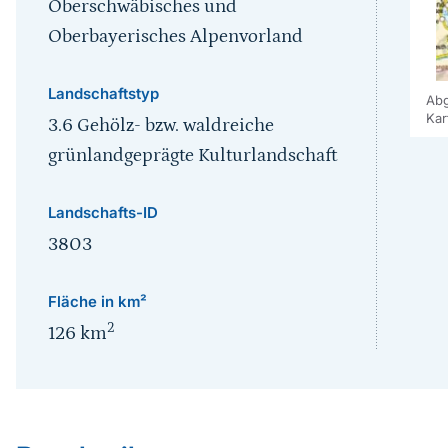
Oberschwäbisches und
Oberbayerisches Alpenvorland
Landschaftstyp
Abg
Kar
3.6 Gehölz- bzw. waldreiche
grünlandgeprägte Kulturlandschaft
Landschafts-ID
3803
Fläche in km²
2
126
km
Sprungmarke