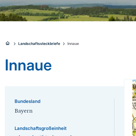
Sie
Landschaftssteckbriefe
Innaue
sind
Innaue
hier:
Bundesland
Bayern
Landschaftsgroßeinheit