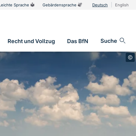
Leichte Sprache
Gebärdensprache
Deutsch
English
Sprachums
Suche
Recht und Vollzug
Das BfN