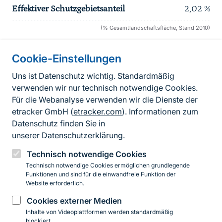
Effektiver Schutzgebietsanteil
2,02
%
(% Gesamtlandschaftsfläche, Stand 2010)
Cookie-Einstellungen
Informationen zur Seite
Uns ist Datenschutz wichtig. Standardmäßig
verwenden wir nur technisch notwendige Cookies.
Fußzeile
Kontakt zum BfN
Für die Webanalyse verwenden wir die Dienste der
Kontaktformular
etracker GmbH (
etracker.com
). Informationen zum
Datenschutz finden Sie in
Erklärung zur Barrierefreiheit
unserer
Datenschutzerklärung
.
Impressum
Technisch notwendige Cookies
Technisch notwendige Cookies ermöglichen grundlegende
Datenschutz
Funktionen und sind für die einwandfreie Funktion der
Website erforderlich.
Cookies externer Medien
Instagram
Facebook
YouTube
LinkedIn
Mastodon
Bluesky
Inhalte von Videoplattformen werden standardmäßig
blockiert.