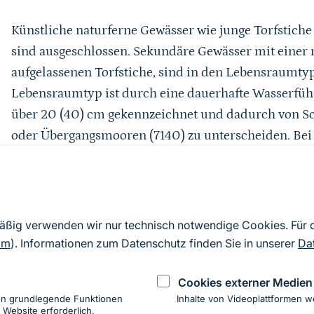
Künstliche naturferne Gewässer wie junge Torfstic
sind ausgeschlossen. Sekundäre Gewässer mit einer n
aufgelassenen Torfstiche, sind in den Lebensraumty
Lebensraumtyp ist durch eine dauerhafte Wasserführ
über 20 (40) cm gekennzeichnet und dadurch von S
oder Übergangsmooren (7140) zu unterscheiden. Be
Rhynchospora-Arten und kaum ausgebildetem offen
zum Lebensraumtyp Moorschlenke mit Rhynchospori
Sprungmarke
mäßig verwenden wir nur technisch notwendige Cookies. Für
Bemerkungen
om
). Informationen zum Datenschutz finden Sie in unserer
Da
Cookies externer Medien
Eine Umbenennung in "Dystrophe Stillgewässer" sollt
en grundlegende Funktionen
Inhalte von Videoplattformen w
 Website erforderlich.