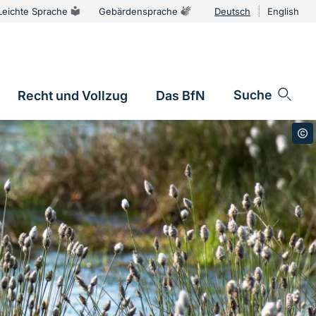
Leichte Sprache
Gebärdensprache
Deutsch
English
Sprachums
Suche
Recht und Vollzug
Das BfN