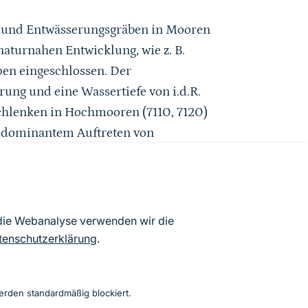
he und Entwässerungsgräben in Mooren
aturnahen Entwicklung, wie z. B.
pen eingeschlossen. Der
ung und eine Wassertiefe von i.d.R.
chlenken in Hochmooren (7110, 7120)
i dominantem Auftreten von
em Wasserkörper ist eine Zuordnung
on-Vegetation (7150) möglich.
 die Webanalyse verwenden wir die
tenschutzerklärung
.
e erfolgen.
erden standardmäßig blockiert.