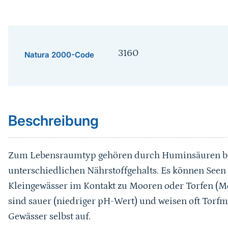
3160
Natura 2000-Code
Sprungmarke
Beschreibung
Zum Lebensraumtyp gehören durch Huminsäuren brau
unterschiedlichen Nährstoffgehalts. Es können Seen o
Kleingewässer im Kontakt zu Mooren oder Torfen (Mo
sind sauer (niedriger pH-Wert) und weisen oft Torf
Gewässer selbst auf.
Sprungmarke