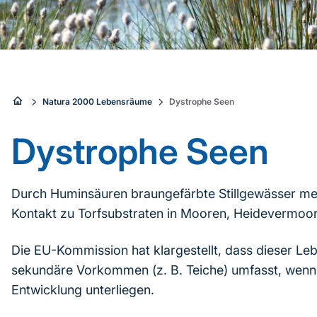
Sie
Natura 2000 Lebensräume
Dystrophe Seen
sind
Dystrophe Seen
hier:
Durch Huminsäuren braungefärbte Stillgewässer meis
Kontakt zu Torfsubstraten in Mooren, Heidevermoor
Die EU-Kommission hat klargestellt, dass dieser L
sekundäre Vorkommen (z. B. Teiche) umfasst, wenn d
Entwicklung unterliegen.