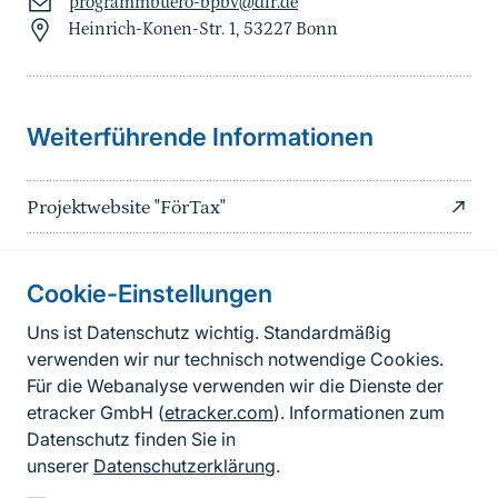
programmbuero-bpbv@dlr.de
Heinrich-Konen-Str. 1, 53227 Bonn
Sprungmarke
Weiterführende Informationen
Projektwebsite "FörTax"
Cookie-Einstellungen
Informationen zur Seite
Uns ist Datenschutz wichtig. Standardmäßig
verwenden wir nur technisch notwendige Cookies.
Fußzeile
Kontakt zum BfN
Für die Webanalyse verwenden wir die Dienste der
Kontaktformular
etracker GmbH (
etracker.com
). Informationen zum
Datenschutz finden Sie in
Erklärung zur Barrierefreiheit
unserer
Datenschutzerklärung
.