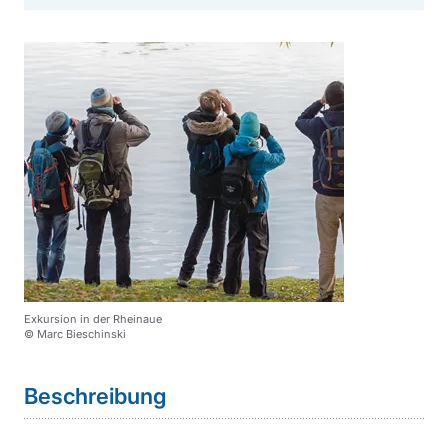
Exkursion in der Rheinaue
© Marc Bieschinski
Sprungmarke
Beschreibung