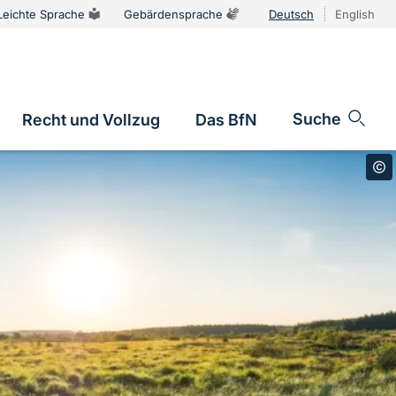
Leichte Sprache
Gebärdensprache
Deutsch
English
Sprachums
Suche
Recht und Vollzug
Das BfN