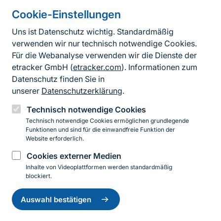
Cookie-Einstellungen
Informationen zur Seite
Uns ist Datenschutz wichtig. Standardmäßig
verwenden wir nur technisch notwendige Cookies.
Fußzeile
Kontakt zum BfN
Für die Webanalyse verwenden wir die Dienste der
Kontaktformular
etracker GmbH (
etracker.com
). Informationen zum
Datenschutz finden Sie in
Erklärung zur Barrierefreiheit
unserer
Datenschutzerklärung
.
Impressum
Technisch notwendige Cookies
Technisch notwendige Cookies ermöglichen grundlegende
Datenschutz
Funktionen und sind für die einwandfreie Funktion der
Website erforderlich.
Cookies externer Medien
Instagram
Facebook
YouTube
LinkedIn
Mastodon
Bluesky
Inhalte von Videoplattformen werden standardmäßig
blockiert.
Einwilligung
© 2026 Bundesamt für Naturschutz
zurückziehen
Auswahl bestätigen