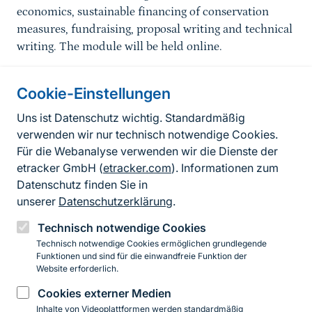
economics, sustainable financing of conservation
measures, fundraising, proposal writing and technical
writing. The module will be held online.
Cookie-Einstellungen
Informationen zur Seite
Uns ist Datenschutz wichtig. Standardmäßig
verwenden wir nur technisch notwendige Cookies.
Fußzeile
Kontakt zum BfN
Für die Webanalyse verwenden wir die Dienste der
Kontaktformular
etracker GmbH (
etracker.com
). Informationen zum
Datenschutz finden Sie in
Erklärung zur Barrierefreiheit
unserer
Datenschutzerklärung
.
Impressum
Technisch notwendige Cookies
Technisch notwendige Cookies ermöglichen grundlegende
Datenschutz
Funktionen und sind für die einwandfreie Funktion der
Website erforderlich.
Cookies externer Medien
Instagram
Facebook
YouTube
LinkedIn
Mastodon
Bluesky
Inhalte von Videoplattformen werden standardmäßig