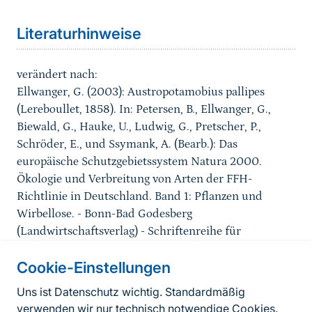
Literaturhinweise
verändert nach:
Ellwanger, G. (2003): Austropotamobius pallipes
(Lereboullet, 1858). In: Petersen, B., Ellwanger, G.,
Biewald, G., Hauke, U., Ludwig, G., Pretscher, P.,
Schröder, E., und Ssymank, A. (Bearb.): Das
europäische Schutzgebietssystem Natura 2000.
Ökologie und Verbreitung von Arten der FFH-
Richtlinie in Deutschland. Band 1: Pflanzen und
Wirbellose. - Bonn-Bad Godesberg
(Landwirtschaftsverlag) - Schriftenreihe für
Landschaftspflege und Naturschutz 69(1): 722-727.
Cookie-Einstellungen
Informationen zur Seite
Uns ist Datenschutz wichtig. Standardmäßig
verwenden wir nur technisch notwendige Cookies.