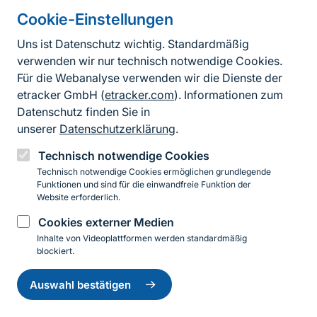
Projekte im Internet
Cookie-Einstellungen
Life-Natur-Projekt Untersberg-Vorland
Uns ist Datenschutz wichtig. Standardmäßig
Ziel des LIFE-Natur-Projekts „Untersberg-Vorland“
verwenden wir nur technisch notwendige Cookies.
ist es, die einmalige Vielfalt an typischen Pflanzen
Für die Webanalyse verwenden wir die Dienste der
und Tieren im Gebiet zu erhalten und zu
etracker GmbH (
etracker.com
). Informationen zum
entwickeln. Vor allem der Eschen-Scheckenfalter
Datenschutz finden Sie in
soll durch die LIFE-Maßnahmen gefördert werden.
unserer
Datenschutzerklärung
.
Bayern Arche
Technisch notwendige Cookies
Für die Erhaltung einer Reihe von Lebensräumen
Technisch notwendige Cookies ermöglichen grundlegende
sowie Pflanzen- und Tierarten hat der Landkreis
Funktionen und sind für die einwandfreie Funktion der
Neustadt Aisch – Bad Windsheim eine ganz
Website erforderlich.
besondere Bedeutung und Verantwortung.
Sprungmarke
Cookies externer Medien
Inhalte von Videoplattformen werden standardmäßig
blockiert.
Literaturhinweise
Einwilligung
zurückziehen
Auswahl bestätigen
verändert nach: