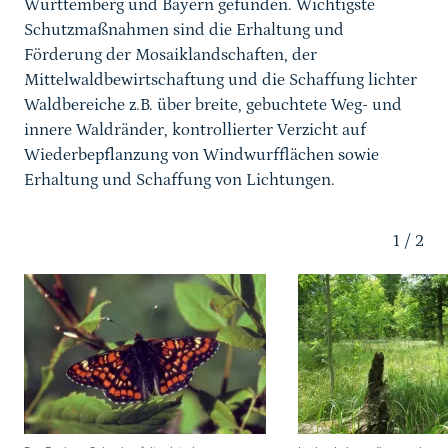
Württemberg und Bayern gefunden. Wichtigste
Handlungsempfehlung
Schutzmaßnahmen sind die Erhaltung und
Programme und Projekte
Förderung der Mosaiklandschaften, der
Mittelwaldbewirtschaftung und die Schaffung lichter
Literaturhinweise
Waldbereiche z.B. über breite, gebuchtete Weg- und
innere Waldränder, kontrollierter Verzicht auf
Autor*in
Wiederbepflanzung von Windwurfflächen sowie
Erhaltung und Schaffung von Lichtungen.
Karussell Start
Weiterführende Dokumente
1
/
2