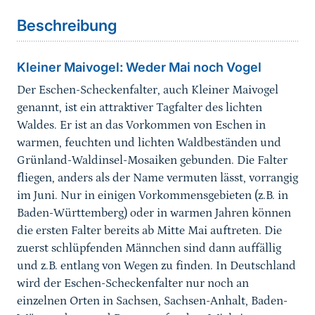
Bildergalerie
Beschreibung
Verbreitung
Kleiner Maivogel: Weder Mai noch Vogel
Lebensraum
Der Eschen-Scheckenfalter, auch Kleiner Maivogel
genannt, ist ein attraktiver Tagfalter des lichten
Fortpflanzung/Biologie
Waldes. Er ist an das Vorkommen von Eschen in
warmen, feuchten und lichten Waldbeständen und
Lokale Population
Grünland-Waldinsel-Mosaiken gebunden. Die Falter
fliegen, anders als der Name vermuten lässt, vorrangig
Gefährdung
im Juni. Nur in einigen Vorkommensgebieten (z.B. in
Baden-Württemberg) oder in warmen Jahren können
Schutz
die ersten Falter bereits ab Mitte Mai auftreten. Die
zuerst schlüpfenden Männchen sind dann auffällig
Erhaltungsmaßnahmen
und z.B. entlang von Wegen zu finden. In Deutschland
wird der Eschen-Scheckenfalter nur noch an
Erhaltungszustand
einzelnen Orten in Sachsen, Sachsen-Anhalt, Baden-