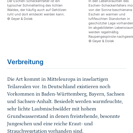
Der Eschen-Scheckenfalter ist ein
In den Lebensräumen des
typischer Schmetterling des lichten
Eschen-Scheckenfalters mü
Waldes, der häufig auch auf Gehölzen
von der Sonne beschienene
ruht und dort entdeckt werden kann.
Eschen an warmen und
© Geyer & Dolek
luftfeuchten Standorten in
geschützter Lage vorhanden
Im abgebildeten Lebensrau
werden regelmäßig
Raupengespinste nachgewie
© Geyer & Dolek
Sprungmarke
Verbreitung
Die Art kommt in Mitteleuropa in inselartigen
Teilarealen vor. In Deutschland existieren noch
Vorkommen in Baden-Württemberg, Bayern, Sachsen
und Sachsen-Anhalt. Besiedelt werden warmfeuchte,
sehr lichte Laubmischwälder mit hohem
Grundwasserstand in denen freistehende, besonnte
Jungeschen und eine reiche Kraut- und
Strauchvegetation vorhanden sind.