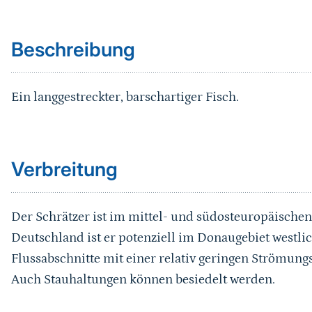
Beschreibung
Verbreitung
Beschreibung
Fortpflanzung/Biologie
Ein langgestreckter, barschartiger Fisch.
Gefährdung
Sprungmarke
Schutz
Verbreitung
Literaturhinweise
Der Schrätzer ist im mittel- und südosteuropäischen
Deutschland ist er potenziell im Donaugebiet westlic
Flussabschnitte mit einer relativ geringen Strömun
Auch Stauhaltungen können besiedelt werden.
Sprungmarke