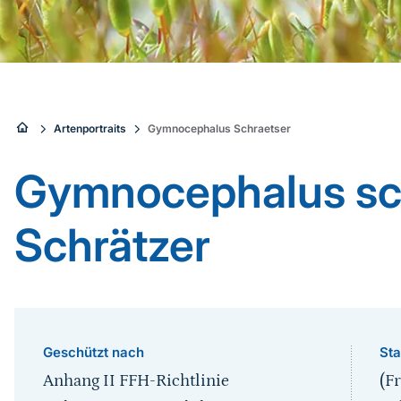
Sie
Artenportraits
Gymnocephalus Schraetser
sind
Gymnocephalus sch
hier:
Schrätzer
Geschützt nach
Sta
Anhang II FFH-Richtlinie
(Fr