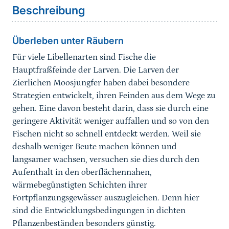
Bildergalerie
Beschreibung
Lebensraum
Überleben unter Räubern
Fortpflanzung/Biologie
Für viele Libellenarten sind Fische die
Hauptfraßfeinde der Larven. Die Larven der
Lokale Population
Zierlichen Moosjungfer haben dabei besondere
Strategien entwickelt, ihren Feinden aus dem Wege zu
Gefährdung
gehen. Eine davon besteht darin, dass sie durch eine
geringere Aktivität weniger auffallen und so von den
Erhaltungsmaßnahmen
Fischen nicht so schnell entdeckt werden. Weil sie
deshalb weniger Beute machen können und
Erhaltungszustand
langsamer wachsen, versuchen sie dies durch den
Aufenthalt in den oberflächennahen,
Programme und Projekte
wärmebegünstigten Schichten ihrer
Fortpflanzungsgewässer auszugleichen. Denn hier
Autor*in
sind die Entwicklungsbedingungen in dichten
Pflanzenbeständen besonders günstig.
Weiterführende Downloads