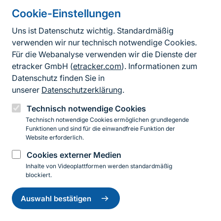
Cookie-Einstellungen
Autor*in
Uns ist Datenschutz wichtig. Standardmäßig
verwenden wir nur technisch notwendige Cookies.
Kontaktinformationen für weitere Auskünfte
Für die Webanalyse verwenden wir die Dienste der
und Hilfestellungen
etracker GmbH (
etracker.com
). Informationen zum
Für weitere Hinweise zur Art und Hilfestellungen für
Datenschutz finden Sie in
die Bewirtschaftung der Lebensräume wenden Sie
unserer
Datenschutzerklärung
.
sich bitte an die für Sie zuständige
Technisch notwendige Cookies
Naturschutzbehörde in Ihrer Region.
Technisch notwendige Cookies ermöglichen grundlegende
Funktionen und sind für die einwandfreie Funktion der
Experten
Website erforderlich.
Klaus Burbach
Cookies externer Medien
Bahnhofstr. 9
Inhalte von Videoplattformen werden standardmäßig
85417 Marzling
blockiert.
Einwilligung
Dr. Rüdiger Mauersberger
zurückziehen
Auswahl bestätigen
Prenzlauer Allee 66
17268 Templin