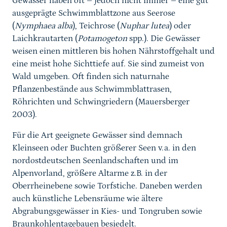
Gewässer haben oft – jedoch nicht immer – eine gut
ausgeprägte Schwimmblattzone aus Seerose
(
Nymphaea alba
), Teichrose (
Nuphar lutea
) oder
Laichkrautarten (
Potamogeton
spp.). Die Gewässer
weisen einen mittleren bis hohen Nährstoffgehalt und
eine meist hohe Sichttiefe auf. Sie sind zumeist von
Wald umgeben. Oft finden sich naturnahe
Pflanzenbestände aus Schwimmblattrasen,
Röhrichten und Schwingriedern (Mauersberger
2003).
Für die Art geeignete Gewässer sind demnach
Kleinseen oder Buchten größerer Seen v.a. in den
nordostdeutschen Seenlandschaften und im
Alpenvorland, größere Altarme z.B. in der
Oberrheinebene sowie Torfstiche. Daneben werden
auch künstliche Lebensräume wie ältere
Abgrabungsgewässer in Kies- und Tongruben sowie
Braunkohlentagebauen besiedelt.