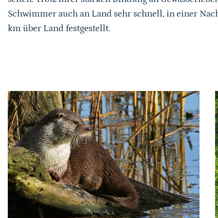
Autor*in
Schwimmer auch an Land sehr schnell, in einer Nac
Weiterführende Downloads
km über Land festgestellt.
Karussell Start