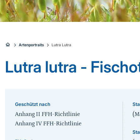
Sie
Artenportraits
Lutra Lutra
sind
Lutra lutra - Fischo
hier:
Geschützt nach
Sta
Anhang II FFH-Richtlinie
(Me
Anhang IV FFH-Richtlinie
Sta