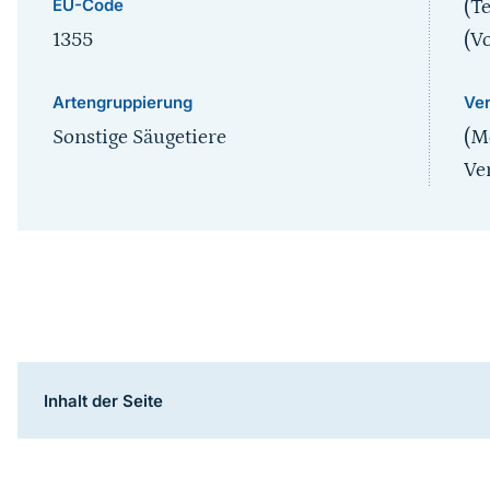
EU-Code
(T
1355
(V
Artengruppierung
Ver
Sonstige Säugetiere
(M
Ve
Inhaltsnavigation
Inhalt der Seite
Sprungmarke
Beschreibung