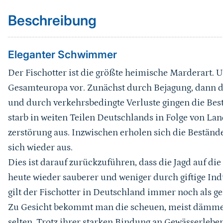
Bildergalerie
Beschreibung
Lebensraum
Eleganter Schwimmer
Fortpflanzung/Biologie
Der Fischotter ist die größte heimische Marderart. 
Lokale Population
Gesamteuropa vor. Zunächst durch Bejagung, dann 
und durch verkehrsbedingte Verluste gingen die Best
Gefährdung
starb in weiten Teilen Deutschlands in Folge von La
zerstörung aus. Inzwischen erholen sich die Beständ
Erhaltungsmaßnahmen
sich wieder aus.
Erhaltungszustand
Dies ist darauf zurückzuführen, dass die Jagd auf di
heute wieder sauberer und weniger durch giftige Ind
Handlungsempfehlung
gilt der Fischotter in Deutschland immer noch als ge
Programme und Projekte
Zu Gesicht bekommt man die scheuen, meist dämmer
selten. Trotz ihrer starken Bindung an Gewässerleb