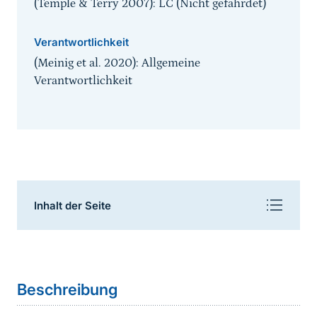
(Temple & Terry 2007): LC (Nicht gefährdet)
Verantwortlichkeit
(Meinig et al. 2020): Allgemeine
Verantwortlichkeit
Inhaltsnavigation
Inhalt der Seite
Sprungmarke
Beschreibung
Bildergalerie
Beschreibung