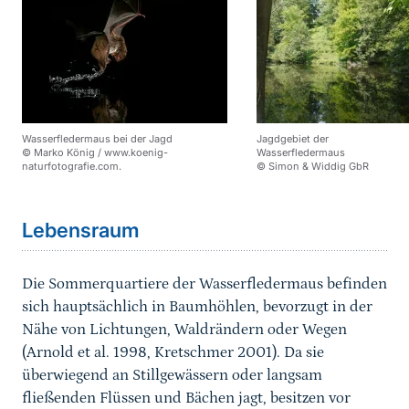
Wasserfledermaus bei der Jagd
Jagdgebiet der
© Marko König / www.koenig-
Wasserfledermaus
naturfotografie.com.
© Simon & Widdig GbR
Sprungmarke
Lebensraum
Die Sommerquartiere der Wasserfledermaus befinden
sich hauptsächlich in Baumhöhlen, bevorzugt in der
Nähe von Lichtungen, Waldrändern oder Wegen
(Arnold et al. 1998, Kretschmer 2001). Da sie
überwiegend an Stillgewässern oder langsam
fließenden Flüssen und Bächen jagt, besitzen vor