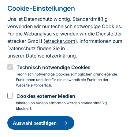
Schleswig-Holstein 2008, Kiel. Ministerium für
Cookie-Einstellungen
Landwirtschaft, Umwelt und ländliche Räume des
Landes Schleswig-Holstein, Kiel.
Uns ist Datenschutz wichtig. Standardmäßig
verwenden wir nur technisch notwendige Cookies.
Reiter, G. & Zahn, A. (2006): Leitfaden zur
Für die Webanalyse verwenden wir die Dienste der
Sanierung von Fledermausquartieren im
etracker GmbH (
etracker.com
). Informationen zum
Alpenraum. Bayerisches Staatsministerium für
Datenschutz finden Sie in
Umwelt, Gesundheit und Verbraucherschutz,
unserer
Datenschutzerklärung
.
Abteilung Naturschutz und Landschaftspflege,
München.
Technisch notwendige Cookies
Sprungmarke
Technisch notwendige Cookies ermöglichen grundlegende
Funktionen und sind für die einwandfreie Funktion der
Website erforderlich.
Autor*in
Cookies externer Medien
Inhalte von Videoplattformen werden standardmäßig
Kontaktinformationen für weitere Auskünfte
blockiert.
und Hilfestellungen
Einwilligung
zurückziehen
Für weitere Hinweise zur Art und Hilfestellungen für
Auswahl bestätigen
die Bewirtschaftung der Lebensräume wenden Sie