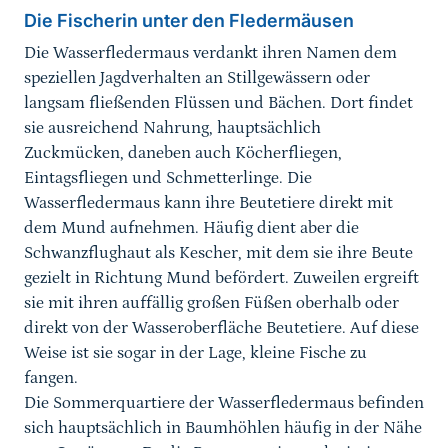
Lebensraum
Die Fischerin unter den Fledermäusen
Fortpflanzung/Biologie
Die Wasserfledermaus verdankt ihren Namen dem
speziellen Jagdverhalten an Stillgewässern oder
Lokale Population
langsam fließenden Flüssen und Bächen. Dort findet
sie ausreichend Nahrung, hauptsächlich
Gefährdung
Zuckmücken, daneben auch Köcherfliegen,
Eintagsfliegen und Schmetterlinge. Die
Erhaltungsmaßnahmen
Wasserfledermaus kann ihre Beutetiere direkt mit
dem Mund aufnehmen. Häufig dient aber die
Erhaltungszustand
Schwanzflughaut als Kescher, mit dem sie ihre Beute
gezielt in Richtung Mund befördert. Zuweilen ergreift
Programme und Projekte
sie mit ihren auffällig großen Füßen oberhalb oder
direkt von der Wasseroberfläche Beutetiere. Auf diese
Autor*in
Weise ist sie sogar in der Lage, kleine Fische zu
fangen.
Weiterführende Downloads
Die Sommerquartiere der Wasserfledermaus befinden
sich hauptsächlich in Baumhöhlen häufig in der Nähe