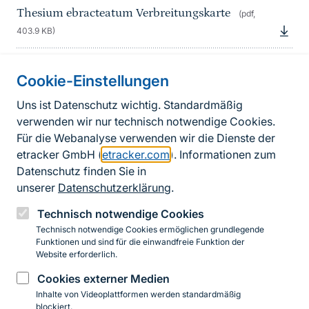
Thesium ebracteatum Verbreitungskarte
(pdf,
403.9 KB)
Weiterführende Literatur zu Thesium
Cookie-Einstellungen
ebracteatum
(pdf, 27.03 KB)
Uns ist Datenschutz wichtig. Standardmäßig
verwenden wir nur technisch notwendige Cookies.
Informationen zur Seite
Für die Webanalyse verwenden wir die Dienste der
etracker GmbH (
etracker.com
). Informationen zum
Datenschutz finden Sie in
Fußzeile
Kontakt zum BfN
unserer
Datenschutzerklärung
.
Kontaktformular
Technisch notwendige Cookies
Erklärung zur Barrierefreiheit
Technisch notwendige Cookies ermöglichen grundlegende
Funktionen und sind für die einwandfreie Funktion der
Website erforderlich.
Impressum
Cookies externer Medien
Datenschutz
Inhalte von Videoplattformen werden standardmäßig
blockiert.