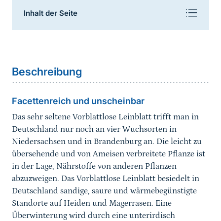
Inhalt der Seite
Sprungmarke
Beschreibung
Bildergalerie
Beschreibung
Lebensraum
Facettenreich und unscheinbar
Fortpflanzung/Biologie
Das sehr seltene Vorblattlose Leinblatt trifft man in
Deutschland nur noch an vier Wuchsorten in
Lokale Population
Niedersachsen und in Brandenburg an. Die leicht zu
übersehende und von Ameisen verbreitete Pflanze ist
Gefährdung
in der Lage, Nährstoffe von anderen Pflanzen
abzuzweigen. Das Vorblattlose Leinblatt besiedelt in
Erhaltungsmaßnahmen
Deutschland sandige, saure und wärmebegünstigte
Standorte auf Heiden und Magerrasen. Eine
Erhaltungszustand
Überwinterung wird durch eine unterirdisch