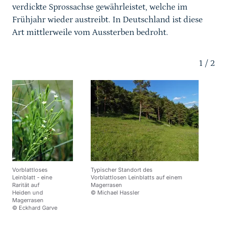
verdickte Sprossachse gewährleistet, welche im
Programme und Projekte
Frühjahr wieder austreibt. In Deutschland ist diese
Art mittlerweile vom Aussterben bedroht.
Autor*in
Karussell Start
Weiterführende Downloads
1
/
2
Vorblattloses
Typischer Standort des
Leinblatt - eine
Vorblattlosen Leinblatts auf einem
Rarität auf
Magerrasen
Heiden und
© Michael Hassler
Magerrasen
© Eckhard Garve
Sprungmarke