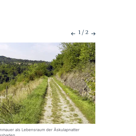
1
/
2
nmauer als Lebensraum der Äskulapnatter
esbaden