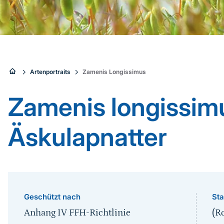
Sie
Artenportraits
Zamenis Longissimus
sind
Zamenis longissim
hier:
Äskulapnatter
Geschützt nach
Sta
Anhang IV FFH-Richtlinie
(R