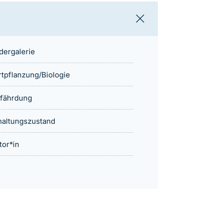
ldergalerie
rtpflanzung/Biologie
fährdung
haltungszustand
tor*in