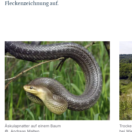
Fleckenzeichnung auf.
Karussell Start
Äskulapnatter auf einem Baum
Trocke
© Andreas Malten
bei Wi