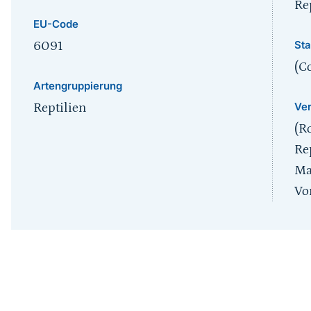
Re
EU-Code
Sta
6091
(C
Artengruppierung
Ver
Reptilien
(R
Re
Ma
Vo
Inhaltsnavigation