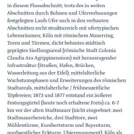
in diesem Flussabschnitt; trotz des
in weiten
Abschnitten durch Buhnen und Uferverbau
ungen
festgelegten Laufs
Ufer auch in den verbauten
Abschnitten recht
s
trukturreich mit ufer
typischen
Lebensräumen; Köln mit römischem Mauerring,
Toren und Türmen, dicht bebautes städtisch
geprägtes Siedlungsareal (
römische Stadt Col
onia
Claudia Ara Agrippinensium) mit herausragender
Infrastruktur (
Straßen,
Hafen, Brücken,
Wasserleitung aus der Eifel); mittelalterliche
Wachstumsphasen und Erweiterungen des römischen
Stadtareals,
mittelalterliche / frühneuzeitliche
Töpfereien
; 1873 und 1877 entstand ein äußerer
Festungsgürtel (heute noch
erhaltene Forts
) ca. 6-7
km vor der alten Stadtmauer (nicht eingeebnet: zwei
Stadtmauerbereiche, drei Stadttore, zwei
Mühlentürme, Kunibertsturm und Bayenturm,
nordwestlicher Eckturm, Ubiermonument); Köln als