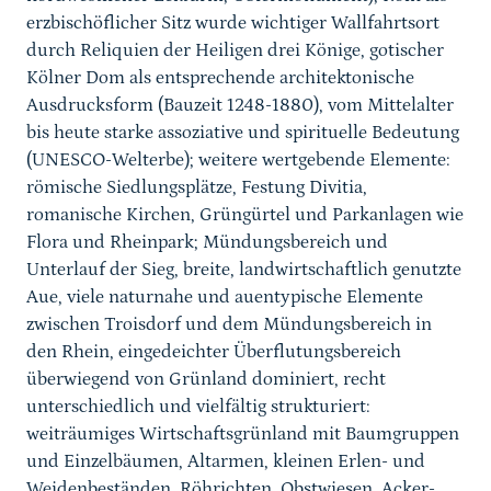
erzbischöflicher Sitz wurde wichtiger Wallfahrtsort
durch Reliquien der Heiligen drei Könige, gotischer
Kölner Dom als entsprechende architektonische
Ausdrucksform (Bauzeit 1248-1880), vom Mittelalter
bis heute starke assoziative und spirituelle Bedeutung
(UNESCO-Welterbe); weitere wertgebende Elemente:
römische Siedlun
gsplätze, Festung Divitia,
romanische Kirchen,
Grüngürtel
und Parkanlagen wie
Flora und
Rheinpark
;
Mündungsbereich und
Unterlauf der Sieg, breite, landwirtschaftlich genutzte
Aue, viele naturnahe und auentypische Elemente
zwischen Troisdorf und dem Mündungsbereich in
den Rhein, eingedeichter Überflutungsbereich
überwiegend von Grünland dominiert, recht
unterschiedlich und vielfältig strukturiert:
weiträumiges Wirtschaftsgrünland mit Baumgruppen
und Einzelbäumen, Altarmen, kleinen Erlen- und
Weidenbeständen, Röhrichten, Obstwiesen, Acker-