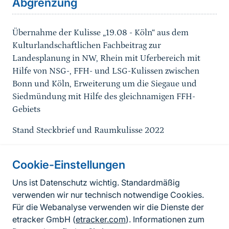
Abgrenzung
Übernahme der Kulisse „19.08 - Köln“ aus dem
K
ulturlandschaftlichen Fachbeitrag zur
Landesplanung
in NW, Rhein mit Uferbereich mit
Hilfe von NSG-, FFH- und LSG-Kulissen zwischen
Bonn und Köln, Erweiterung um die Siegaue und
Siedmündung mit Hilfe des gleichnamigen FFH-
Gebiets
Stand Steckbrief und Raumkulisse 2022
Cookie-Einstellungen
Informationen zur Seite
Uns ist Datenschutz wichtig. Standardmäßig
verwenden wir nur technisch notwendige Cookies.
Fußzeile
Kontakt zum BfN
Für die Webanalyse verwenden wir die Dienste der
Kontaktformular
etracker GmbH (
etracker.com
). Informationen zum