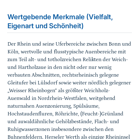
Wertgebende Merkmale (Vielfalt,
Eigenart und Schönheit)
Der Rhein und seine U
ferbereiche zwischen Bonn
und
Köln
,
wertvolle und flusstypische Auenbereiche mit
zum Teil alt- und totholzreichen Relikten der
Weich-
und Hartholzaue in den
nicht oder nur wenig
verbauten Abschnitten
,
rechtsrheinisch
gelegen
e
Gleitufer
bei Lülsdorf sowie weiter
nördlich gelegene
r
„
Weisser Rheinbogen
“ als größter
Weichholz-
Auenwald in
Nordrhein-Westfalen,
weitgehend
naturnahen Auenzonierung
,
Spülsäume,
Hochstaudenfluren, Röhrichte, (Feucht-)Grünland
und auwaldähnliche Gehölzbestände
,
Flach- und
Ruhigwasserzonen insbesondere zwischen den
Buhnenfeldern
,
Herseler Werth
als
einzige Rhein
insel