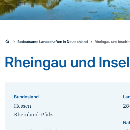
Sie
Bedeutsame Landschaften In Deutschland
Rheingau und Inselrh
sind
Rheingau und Insel
hier:
Bundesland
Lan
Hessen
28
Rheinland-Pfalz
Na