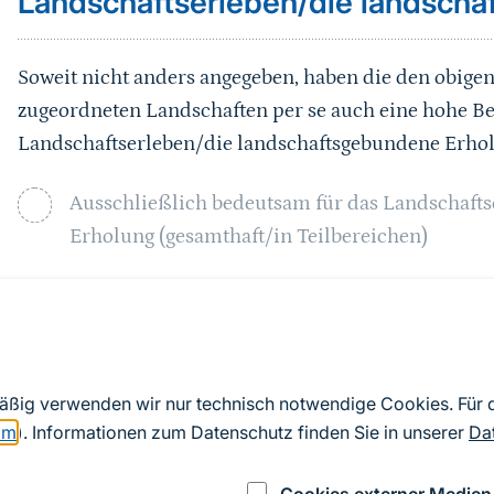
Landschaftserleben/die landsch
Soweit nicht anders angegeben, haben die den obig
zugeordneten Landschaften per se auch eine hohe B
Landschaftserleben/die landschaftsgebundene Erho
Ausschließlich bedeutsam für das Landschaft
Erholung (gesamthaft/in Teilbereichen)
Sprungmarke
Abgrenzung
mäßig verwenden wir nur technisch notwendige Cookies. Für
Naturräumliche Abgrenzung des Rheingaus und Anpa
om
). Informationen zum Datenschutz finden Sie in unserer
Da
„Taunuskamm“; Inselrhein anhand Schutzgebieten u