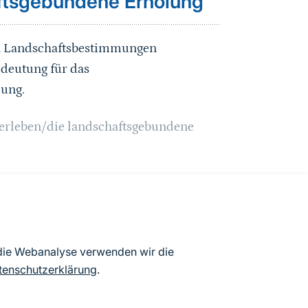
aftsgebundene Erholung
en Landschaftsbestimmungen
edeutung für das
lung.
serleben/die landschaftsgebundene
 die Webanalyse verwenden wir die
ssung an die benachbarte Landschaft
tenschutzerklärung
.
nd Luftbild