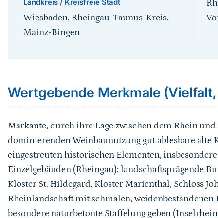
Landkreis / Kreisfreie Stadt
Rh
Wiesbaden, Rheingau-Taunus-Kreis,
Vo
Mainz-Bingen
Sprungmarke
Wertgebende Merkmale (Vielfalt,
Markante, durch ihre Lage zwischen dem Rhein und
dominierenden Weinbaunutzung gut ablesbare alte K
eingestreuten historischen Elementen, insbesonder
Einzelgebäuden (Rheingau);
landschaftsprägende Burg
Kloster St. Hildegard, Kloster Marienthal, Schloss J
Rheinlandschaft mit schmalen, weidenbestandenen I
besondere naturbetonte Staffelung geben (Inselrhei
Karussell Start