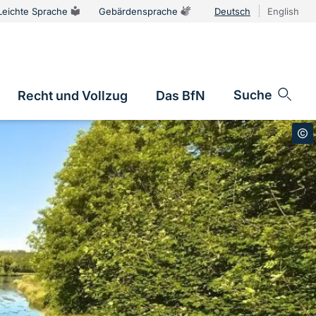
Leichte Sprache
Gebärdensprache
Deutsch
English
Sprachums
Suche
Recht und Vollzug
Das BfN