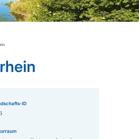
ein
rhein
dschafts-ID
5
turraum