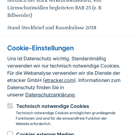
nördlich der stark verkehrsbelasteten, von
Lärmschutzwällen begleiteten BAB 25 (z. B.
Billwerder)
Stand Steckbrief und Raumkulisse 2018
Cookie-Einstellungen
Informationen zur Seite
Uns ist Datenschutz wichtig. Standardmäßig
verwenden wir nur technisch notwendige Cookies.
Fußzeile
Kontakt zum BfN
Für die Webanalyse verwenden wir die Dienste der
Kontaktformular
etracker GmbH (
etracker.com
). Informationen zum
Datenschutz finden Sie in
Erklärung zur Barrierefreiheit
unserer
Datenschutzerklärung
.
Impressum
Technisch notwendige Cookies
Technisch notwendige Cookies ermöglichen grundlegende
Datenschutz
Funktionen und sind für die einwandfreie Funktion der
Website erforderlich.
Cookies externer Medien