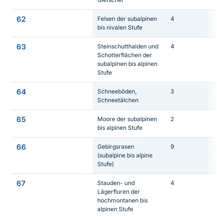
62
Felsen der subalpinen
4
bis nivalen Stufe
63
Steinschutthalden und
4
Schotterflächen der
subalpinen bis alpinen
Stufe
64
Schneeböden,
3
Schneetälchen
65
Moore der subalpinen
2
bis alpinen Stufe
66
Gebirgsrasen
9
(subalpine bis alpine
Stufe)
67
Stauden- und
4
Lägerfluren der
hochmontanen bis
alpinen Stufe