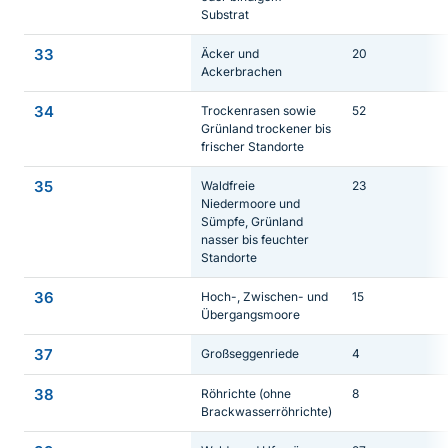
Substrat
33
Äcker und
20
Ackerbrachen
34
Trockenrasen sowie
52
Grünland trockener bis
frischer Standorte
35
Waldfreie
23
Niedermoore und
Sümpfe, Grünland
nasser bis feuchter
Standorte
36
Hoch-, Zwischen- und
15
Übergangsmoore
37
Großseggenriede
4
38
Röhrichte (ohne
8
Brackwasserröhrichte)