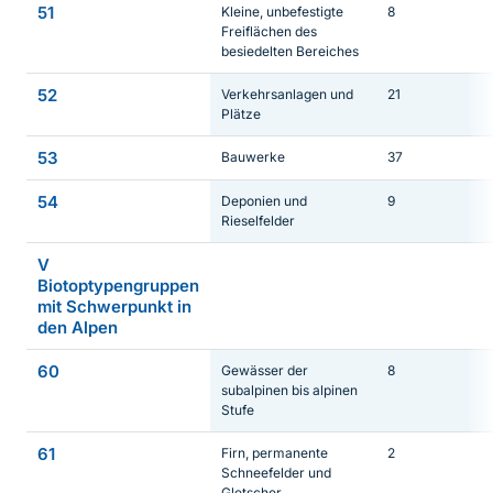
51
Kleine, unbefestigte
8
Freiflächen des
besiedelten Bereiches
52
Verkehrsanlagen und
21
Plätze
53
Bauwerke
37
54
Deponien und
9
Rieselfelder
V
Biotoptypengruppen
mit Schwerpunkt in
den Alpen
60
Gewässer der
8
subalpinen bis alpinen
Stufe
61
Firn, permanente
2
Schneefelder und
Gletscher