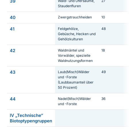
39
Wald- und Ufersäume,
27
Staudenfluren
40
Zwergstrauchheiden
10
41
Feldgehölze,
48
Gebüsche, Hecken und
Gehölzkulturen
42
Waldmäntel und
18
Vorwälder, spezielle
Waldnutzungsformen
43
Laub(Misch)Wälder
49
und -Forste
(Laubbaumanteil über
50 Prozent)
44
Nadel(Misch)Wälder
36
und -Forste
IV „Technische“
Biotoptypengruppen