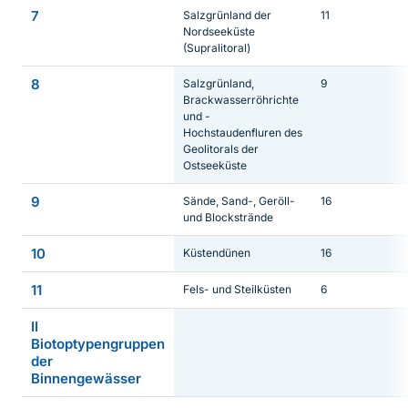
7
Salzgrünland der
11
Nordseeküste
(Supralitoral)
8
Salzgrünland,
9
Brackwasserröhrichte
und -
Hochstaudenfluren des
Geolitorals der
Ostseeküste
9
Sände, Sand-, Geröll-
16
und Blockstrände
10
Küstendünen
16
11
Fels- und Steilküsten
6
II
Biotoptypengruppen
der
Binnengewässer