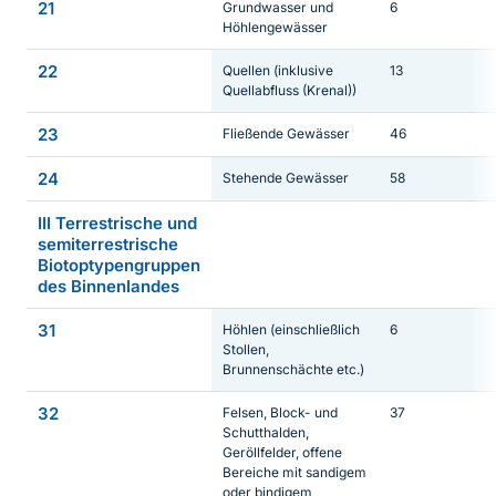
21
Grundwasser und
6
Höhlengewässer
22
Quellen (inklusive
13
Quellabfluss (Krenal))
23
Fließende Gewässer
46
24
Stehende Gewässer
58
III Terrestrische und
semiterrestrische
Biotoptypengruppen
des Binnenlandes
31
Höhlen (einschließlich
6
Stollen,
Brunnenschächte etc.)
32
Felsen, Block- und
37
Schutthalden,
Geröllfelder, offene
Bereiche mit sandigem
oder bindigem