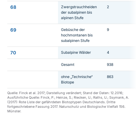
68
Zwergstrauchheiden
2
der subalpinen bis
alpinen Stufe
69
Gebüsche der
9
hochmontanen bis
subalpinen Stufe
70
Subalpine Wälder
4
Gesamt
938
ohne „Technische“
863
Biotope
Quelle: Finck et al. 2017; Darstellung verändert; Stand der Daten: 12.2016;
Ausführliche Quelle: Finck, P.; Heinze, S.; Riecken, U.; Raths, U.; Ssymank, A.
(2017): Rote Liste der gefährdeten Biotoptypen Deutschlands. Dritte
fortgeschriebene Fassung 2017. Naturschutz und Biologische Vielfalt 156.
Münster.