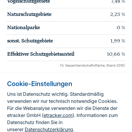
Vogelschutzgebiete
7,48
%
Naturschutzgebiete
2,25
%
Nationalparke
0
%
sonst. Schutzgebiete
1,99
%
Effektiver Schutzgebietsanteil
10,66
%
(% Gesamtlandschaftsfläche, Stand 2010)
Cookie-Einstellungen
Informationen zur Seite
Uns ist Datenschutz wichtig. Standardmäßig
verwenden wir nur technisch notwendige Cookies.
Fußzeile
Kontakt zum BfN
Für die Webanalyse verwenden wir die Dienste der
Kontaktformular
etracker GmbH (
etracker.com
). Informationen zum
Datenschutz finden Sie in
Erklärung zur Barrierefreiheit
unserer
Datenschutzerklärung
.