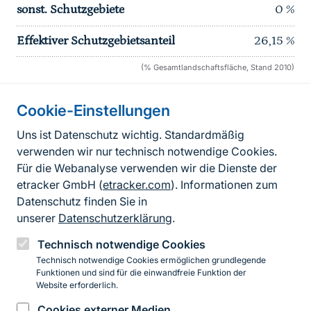
sonst. Schutzgebiete
0
%
Effektiver Schutzgebietsanteil
26,15
%
(% Gesamtlandschaftsfläche, Stand 2010)
Cookie-Einstellungen
Informationen zur Seite
Uns ist Datenschutz wichtig. Standardmäßig
verwenden wir nur technisch notwendige Cookies.
Fußzeile
Kontakt zum BfN
Für die Webanalyse verwenden wir die Dienste der
Kontaktformular
etracker GmbH (
etracker.com
). Informationen zum
Datenschutz finden Sie in
Erklärung zur Barrierefreiheit
unserer
Datenschutzerklärung
.
Impressum
Technisch notwendige Cookies
Technisch notwendige Cookies ermöglichen grundlegende
Datenschutz
Funktionen und sind für die einwandfreie Funktion der
Website erforderlich.
Cookies externer Medien