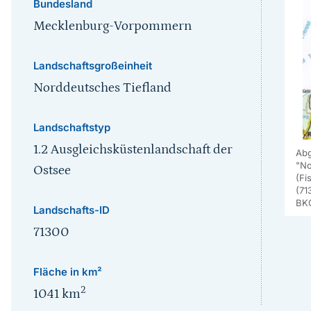
Bundesland
Mecklenburg-Vorpommern
Landschaftsgroßeinheit
Norddeutsches Tiefland
Landschaftstyp
1.2 Ausgleichsküstenlandschaft der
Abg
"No
Ostsee
(Fi
(71
BK
Landschafts-ID
71300
Fläche in km²
2
1041
km