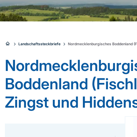
Sie
Landschaftssteckbriefe
Nordmecklenburgisches Boddenland (Fi
sind
Nordmecklenburgi
hier:
Boddenland (Fisch
Zingst und Hidden