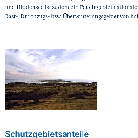
und Hiddensee ist zudem ein Feuchtgebiet nationaler
Rast-, Durchzugs- bzw. Überwinterungsgebiet von h
Karussell Start
Schutzgebietsanteile