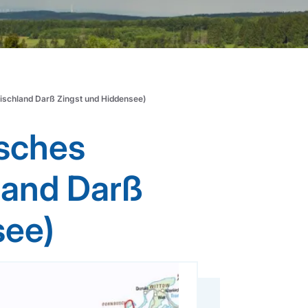
schland Darß Zingst und Hiddensee)
sches
land Darß
see)