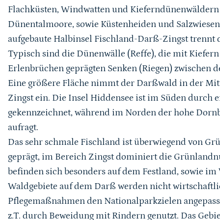
Flachküsten, Windwatten und Kieferndünenwäldern 
Dünentalmoore, sowie Küstenheiden und Salzwiesen
aufgebaute Halbinsel Fischland-Darß-Zingst trennt
Typisch sind die Dünenwälle (Reffe), die mit Kiefer
Erlenbrüchen geprägten Senken (Riegen) zwischen den
Eine größere Fläche nimmt der Darßwald in der Mitt
Zingst ein. Die Insel Hiddensee ist im Süden durch 
gekennzeichnet, während im Norden der hohe Dornbu
aufragt.
Das sehr schmale Fischland ist überwiegend von Gr
geprägt, im Bereich Zingst dominiert die Grünland
befinden sich besonders auf dem Festland, sowie im 
Waldgebiete auf dem Darß werden nicht wirtschaftli
Pflegemaßnahmen den Nationalparkzielen angepasst
z.T. durch Beweidung mit Rindern genutzt. Das Geb