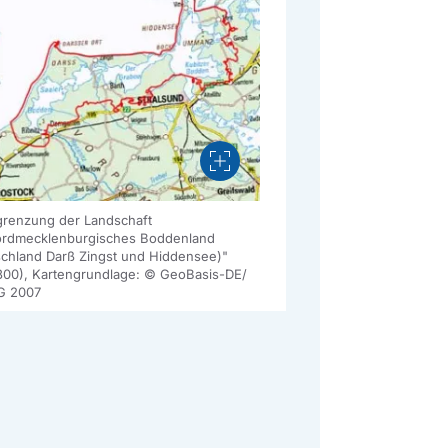
Vergrößern
renzung der Landschaft
rdmecklenburgisches Boddenland
schland Darß Zingst und Hiddensee)"
300), Kartengrundlage: © GeoBasis-DE/
G 2007