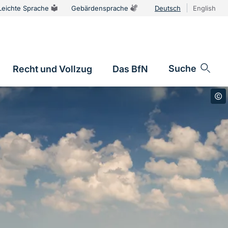
Leichte Sprache
Gebärdensprache
Deutsch
English
Sprachums
Suche
Recht und Vollzug
Das BfN