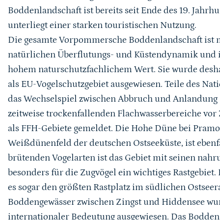
Boddenlandschaft ist bereits seit Ende des 19. Jahrh
unterliegt einer starken touristischen Nutzung.
Die gesamte Vorpommersche Boddenlandschaft ist mi
natürlichen Überflutungs- und Küstendynamik und i
hohem naturschutzfachlichem Wert. Sie wurde desha
als EU-Vogelschutzgebiet ausgewiesen. Teile des Nat
das Wechselspiel zwischen Abbruch und Anlandung no
zeitweise trockenfallenden Flachwasserbereiche vor
als FFH-Gebiete gemeldet. Die Hohe Düne bei Pramo
Weißdünenfeld der deutschen Ostseeküste, ist ebenf
brütenden Vogelarten ist das Gebiet mit seinen nah
besonders für die Zugvögel ein wichtiges Rastgebiet.
es sogar den größten Rastplatz im südlichen Ostseer
Boddengewässer zwischen Zingst und Hiddensee wur
internationaler Bedeutung ausgewiesen. Das Bodden