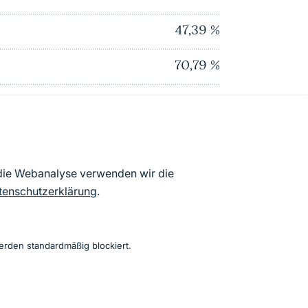
47,39
%
70,79
%
0,32
%
35,38
%
22,65
%
 die Webanalyse verwenden wir die
tenschutzerklärung
.
73,82
%
(% Gesamtlandschaftsfläche, Stand 2010)
erden standardmäßig blockiert.