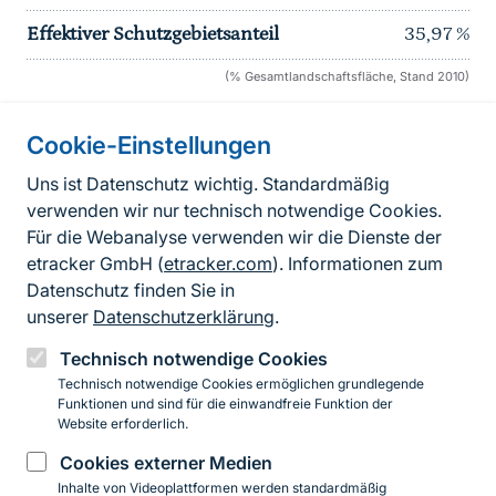
Effektiver Schutzgebietsanteil
35,97
%
(% Gesamtlandschaftsfläche, Stand 2010)
Cookie-Einstellungen
Informationen zur Seite
Uns ist Datenschutz wichtig. Standardmäßig
verwenden wir nur technisch notwendige Cookies.
Fußzeile
Kontakt zum BfN
Für die Webanalyse verwenden wir die Dienste der
Kontaktformular
etracker GmbH (
etracker.com
). Informationen zum
Datenschutz finden Sie in
Erklärung zur Barrierefreiheit
unserer
Datenschutzerklärung
.
Impressum
Technisch notwendige Cookies
Technisch notwendige Cookies ermöglichen grundlegende
Datenschutz
Funktionen und sind für die einwandfreie Funktion der
Website erforderlich.
Cookies externer Medien
Instagram
Facebook
YouTube
LinkedIn
Mastodon
Bluesky
Inhalte von Videoplattformen werden standardmäßig