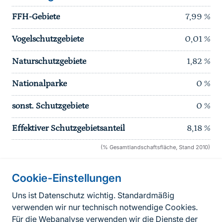
FFH-Gebiete
7,99
%
Vogelschutzgebiete
0,01
%
Naturschutzgebiete
1,82
%
Nationalparke
0
%
sonst. Schutzgebiete
0
%
Effektiver Schutzgebietsanteil
8,18
%
(% Gesamtlandschaftsfläche, Stand 2010)
Cookie-Einstellungen
Informationen zur Seite
Uns ist Datenschutz wichtig. Standardmäßig
verwenden wir nur technisch notwendige Cookies.
Fußzeile
Kontakt zum BfN
Für die Webanalyse verwenden wir die Dienste der