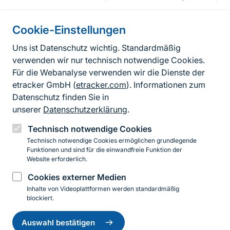
Cookie-Einstellungen
Informationen zur Seite
Uns ist Datenschutz wichtig. Standardmäßig
verwenden wir nur technisch notwendige Cookies.
Fußzeile
Kontakt zum BfN
Für die Webanalyse verwenden wir die Dienste der
Kontaktformular
etracker GmbH (
etracker.com
). Informationen zum
Datenschutz finden Sie in
Erklärung zur Barrierefreiheit
unserer
Datenschutzerklärung
.
Impressum
Technisch notwendige Cookies
Technisch notwendige Cookies ermöglichen grundlegende
Datenschutz
Funktionen und sind für die einwandfreie Funktion der
Website erforderlich.
Cookies externer Medien
Instagram
Facebook
YouTube
LinkedIn
Mastodon
Bluesky
Inhalte von Videoplattformen werden standardmäßig
blockiert.
Einwilligung
© 2026 Bundesamt für Naturschutz
zurückziehen
Auswahl bestätigen