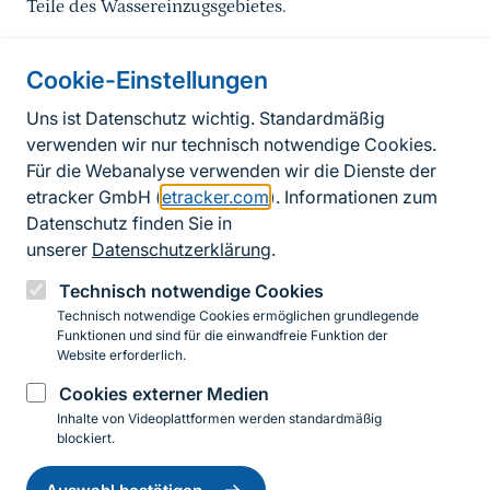
Teile des Wassereinzugsgebietes.
Cookie-Einstellungen
Informationen zur Seite
Uns ist Datenschutz wichtig. Standardmäßig
verwenden wir nur technisch notwendige Cookies.
Fußzeile
Kontakt zum BfN
Für die Webanalyse verwenden wir die Dienste der
Kontaktformular
etracker GmbH (
etracker.com
). Informationen zum
Datenschutz finden Sie in
Erklärung zur Barrierefreiheit
unserer
Datenschutzerklärung
.
Impressum
Technisch notwendige Cookies
Technisch notwendige Cookies ermöglichen grundlegende
Datenschutz
Funktionen und sind für die einwandfreie Funktion der
Website erforderlich.
Cookies externer Medien
Instagram
Facebook
YouTube
LinkedIn
Mastodon
Bluesky
Inhalte von Videoplattformen werden standardmäßig
blockiert.
Einwilligung
© 2026 Bundesamt für Naturschutz
zurückziehen