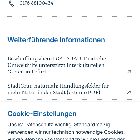
0176 88100434
Weiterführende Informationen
Beschaffungsdienst GALABAU: Deutsche
Umwelthilfe unterstützt Interkulturellen
Garten in Erfurt
StadtGrün naturnah: Handlungsfelder für
mehr Natur in der Stadt (externe PDF)
Cookie-Einstellungen
Informationen zur Seite
Uns ist Datenschutz wichtig. Standardmäßig
verwenden wir nur technisch notwendige Cookies.
Fußzeile
Kontakt zum BfN
Für die Webanalyse verwenden wir die Dienste der