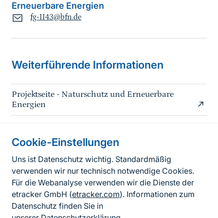
Erneuerbare Energien
fg-II43@bfn.de
Sprungmarke
Weiterführende Informationen
Projektseite - Naturschutz und Erneuerbare
Energien
Cookie-Einstellungen
Informationen zur Seite
Uns ist Datenschutz wichtig. Standardmäßig
verwenden wir nur technisch notwendige Cookies.
Fußzeile
Kontakt zum BfN
Für die Webanalyse verwenden wir die Dienste der
Kontaktformular
etracker GmbH (
etracker.com
). Informationen zum
Datenschutz finden Sie in
Erklärung zur Barrierefreiheit
unserer
Datenschutzerklärung
.