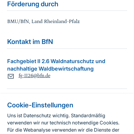
Förderung durch
BMU/BfN, Land Rheinland-Pfalz
Kontakt im BfN
Fachgebiet II 2.6 Waldnaturschutz und
nachhaltige Waldbewirtschaftung
fg-II26@bfn.de
Cookie-Einstellungen
Informationen zur Seite
Uns ist Datenschutz wichtig. Standardmäßig
verwenden wir nur technisch notwendige Cookies.
Fußzeile
Kontakt zum BfN
Für die Webanalyse verwenden wir die Dienste der