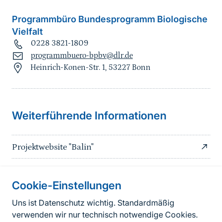
Programmbüro Bundesprogramm Biologische
Vielfalt
0228 3821-1809
programmbuero-bpbv@dlr.de
Heinrich-Konen-Str. 1, 53227 Bonn
Sprungmarke
Weiterführende Informationen
Projektwebsite "Balin"
Cookie-Einstellungen
Informationen zur Seite
Uns ist Datenschutz wichtig. Standardmäßig
verwenden wir nur technisch notwendige Cookies.
Fußzeile
Kontakt zum BfN