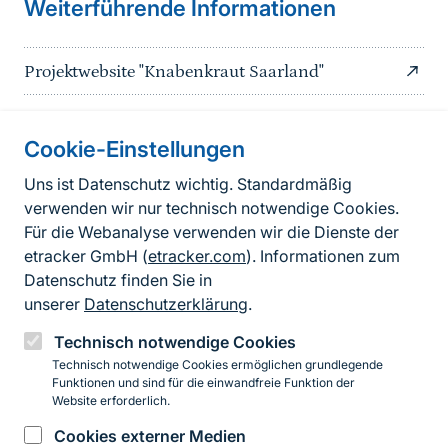
Weiterführende Informationen
Projektwebsite "Knabenkraut Saarland"
Cookie-Einstellungen
Informationen zur Seite
Uns ist Datenschutz wichtig. Standardmäßig
verwenden wir nur technisch notwendige Cookies.
Fußzeile
Kontakt zum BfN
Für die Webanalyse verwenden wir die Dienste der
Kontaktformular
etracker GmbH (
etracker.com
). Informationen zum
Datenschutz finden Sie in
Erklärung zur Barrierefreiheit
unserer
Datenschutzerklärung
.
Impressum
Technisch notwendige Cookies
Technisch notwendige Cookies ermöglichen grundlegende
Datenschutz
Funktionen und sind für die einwandfreie Funktion der
Website erforderlich.
Cookies externer Medien
Instagram
Facebook
YouTube
LinkedIn
Mastodon
Bluesky