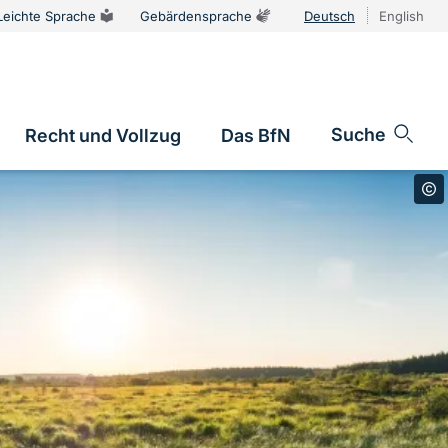
Leichte Sprache
Gebärdensprache
Deutsch
English
Sprachums
Suche
Recht und Vollzug
Das BfN