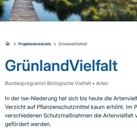
Sie
Projektsteckbriefe
GrünlandVielfalt
sind
GrünlandVielfalt
hier:
Bundesprogramm Biologische Vielfalt
•
Arten
In der Ise-Niederung hat sich bis heute die Artenvie
Verzicht auf Pflanzenschutzmittel kaum erhöht. Im Pr
verschiedenen Schutzmaßnahmen die Artenvielfalt v
gefördert werden.