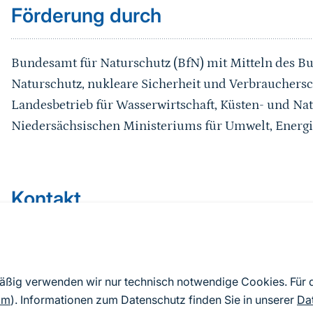
Förderung durch
Bundesamt für Naturschutz (BfN) mit Mitteln des B
Naturschutz, nukleare Sicherheit und Verbrauchers
Landesbetrieb für Wasserwirtschaft, Küsten- und Na
Niedersächsischen Ministeriums für Umwelt, Energ
Kontakt
Programmbüro Bundesprogramm Biologisc
Vielfalt
mäßig verwenden wir nur technisch notwendige Cookies. Für
0228 3821-1809
om
). Informationen zum Datenschutz finden Sie in unserer
Da
programmbuero-bpbv@dlr.de