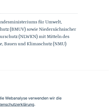
undesministeriums für Umwelt,
chutz (BMUV) sowie Niedersächsischer
turschutz (NLWKN) mit Mitteln des
ie, Bauen und Klimaschutz (NMU)
he
 die Webanalyse verwenden wir die
tenschutzerklärung
.