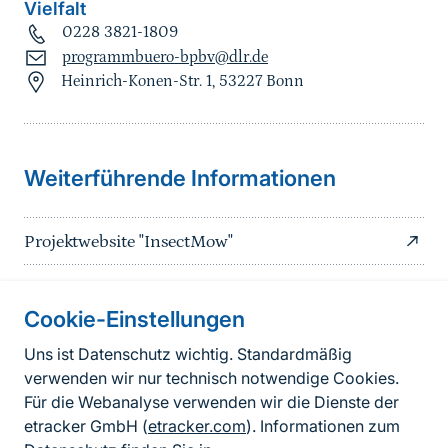
Vielfalt
0228 3821-1809
programmbuero-bpbv@dlr.de
Heinrich-Konen-Str. 1, 53227 Bonn
Sprungmarke
Weiterführende Informationen
Projektwebsite "InsectMow"
Cookie-Einstellungen
Informationen zur Seite
Uns ist Datenschutz wichtig. Standardmäßig
verwenden wir nur technisch notwendige Cookies.
Fußzeile
Kontakt zum BfN
Für die Webanalyse verwenden wir die Dienste der
Kontaktformular
etracker GmbH (
etracker.com
). Informationen zum