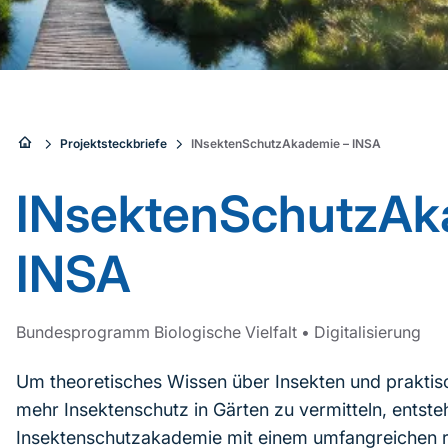
Sie
Projektsteckbriefe
INsektenSchutzAkademie – INSA
sind
INsektenSchutzAk
hier:
INSA
Bundesprogramm Biologische Vielfalt
•
Digitalisierung
Um theoretisches Wissen über Insekten und prakti
mehr Insektenschutz in Gärten zu vermitteln, entste
Insektenschutzakademie mit einem umfangreichen re