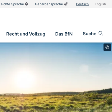
Leichte Sprache
Gebärdensprache
Deutsch
English
Sprachums
Suche
Recht und Vollzug
Das BfN