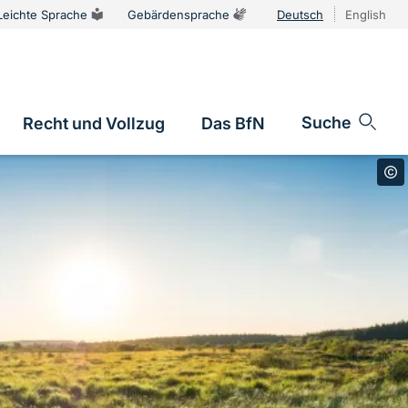
Leichte Sprache
Gebärdensprache
Deutsch
English
Sprachums
Suche
Recht und Vollzug
Das BfN