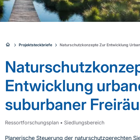
Sie
Projektsteckbriefe
Naturschutzkonzepte Zur Entwicklung Urban
sind
Naturschutzkonzep
hier:
Entwicklung urban
suburbaner Freirä
Ressortforschungsplan
•
Siedlungsbereich
Planerische Steuerung der naturschutzgerechten Si