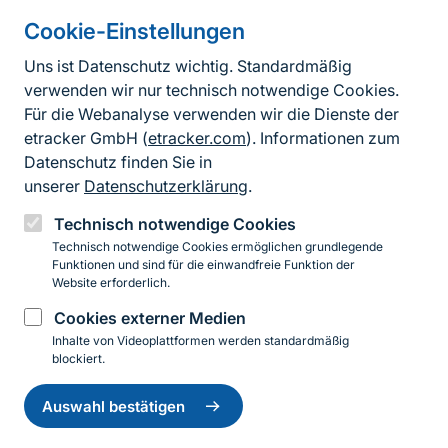
Cookie-Einstellungen
Informationen zur Seite
Uns ist Datenschutz wichtig. Standardmäßig
verwenden wir nur technisch notwendige Cookies.
Fußzeile
Kontakt zum BfN
Für die Webanalyse verwenden wir die Dienste der
Kontaktformular
etracker GmbH (
etracker.com
). Informationen zum
Datenschutz finden Sie in
Erklärung zur Barrierefreiheit
unserer
Datenschutzerklärung
.
Impressum
Technisch notwendige Cookies
Technisch notwendige Cookies ermöglichen grundlegende
Datenschutz
Funktionen und sind für die einwandfreie Funktion der
Website erforderlich.
Cookies externer Medien
Instagram
Facebook
YouTube
LinkedIn
Mastodon
Bluesky
Inhalte von Videoplattformen werden standardmäßig
blockiert.
Einwilligung
© 2026 Bundesamt für Naturschutz
zurückziehen
Auswahl bestätigen