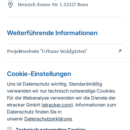
Heinrich-Konen-Str. 1, 53227 Bonn
Sprungmarke
Weiterführende Informationen
Projektwebsite "Urbane Waldgärten"
Cookie-Einstellungen
Informationen zur Seite
Uns ist Datenschutz wichtig. Standardmäßig
verwenden wir nur technisch notwendige Cookies.
Fußzeile
Kontakt zum BfN
Für die Webanalyse verwenden wir die Dienste der
Kontaktformular
etracker GmbH (
etracker.com
). Informationen zum
Datenschutz finden Sie in
Erklärung zur Barrierefreiheit
unserer
Datenschutzerklärung
.
Impressum
Technisch notwendige Cookies