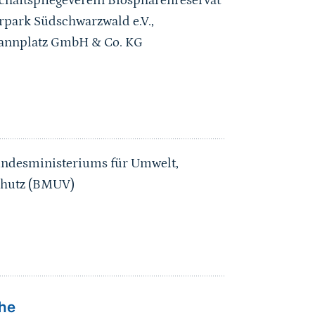
schaftspflegeverein Biosphärenreservat
urpark Südschwarzwald e.V.,
mannplatz GmbH & Co. KG
undesministeriums für Umwelt,
schutz (BMUV)
he