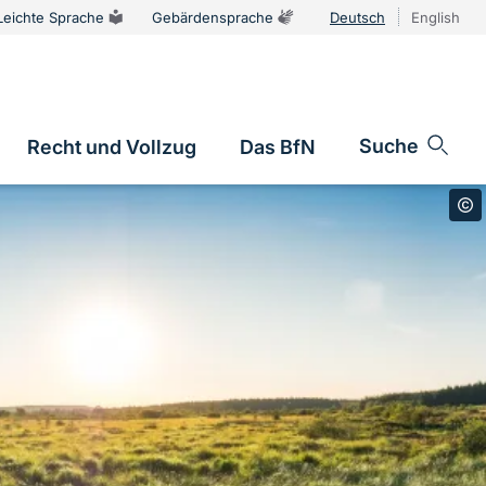
Leichte Sprache
Gebärdensprache
Deutsch
English
Sprachums
Suche
Recht und Vollzug
Das BfN