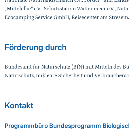
Nationale Naturlandschaften e.V., Förder- und Land
„Mittelelbe“ e.V., Schutzstation Wattenmeer e.V., Nat
Ecocamping Service GmbH, Reisecenter am Strese
Förderung durch
Bundesamt für Naturschutz (BfN) mit Mitteln des B
Naturschutz, nukleare Sicherheit und Verbraucher
Kontakt
Programmbüro Bundesprogramm Biologisc