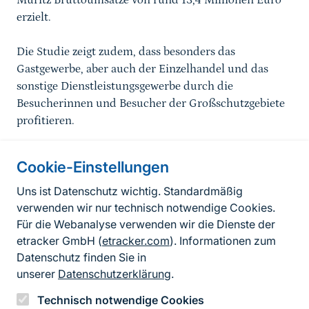
Müritz Bruttoumsätze von rund 13,4 Millionen Euro
erzielt.
Die Studie zeigt zudem, dass besonders das
Gastgewerbe, aber auch der Einzelhandel und das
sonstige Dienstleistungsgewerbe durch die
Besucherinnen und Besucher der Großschutzgebiete
profitieren.
Cookie-Einstellungen
Informationen zur Seite
Uns ist Datenschutz wichtig. Standardmäßig
verwenden wir nur technisch notwendige Cookies.
Fußzeile
Kontakt zum BfN
Für die Webanalyse verwenden wir die Dienste der
Kontaktformular
etracker GmbH (
etracker.com
). Informationen zum
Datenschutz finden Sie in
Erklärung zur Barrierefreiheit
unserer
Datenschutzerklärung
.
Impressum
Technisch notwendige Cookies