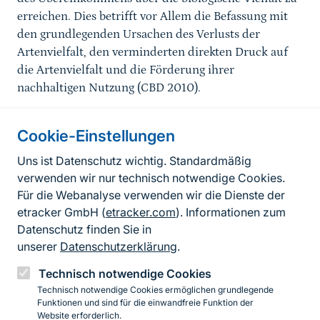
erreichen. Dies betrifft vor Allem die Befassung mit
den grundlegenden Ursachen des Verlusts der
Artenvielfalt, den verminderten direkten Druck auf
die Artenvielfalt und die Förderung ihrer
nachhaltigen Nutzung (CBD 2010).
Cookie-Einstellungen
Informationen zur Seite
Uns ist Datenschutz wichtig. Standardmäßig
verwenden wir nur technisch notwendige Cookies.
Fußzeile
Kontakt zum BfN
Für die Webanalyse verwenden wir die Dienste der
Kontaktformular
etracker GmbH (
etracker.com
). Informationen zum
Datenschutz finden Sie in
Erklärung zur Barrierefreiheit
unserer
Datenschutzerklärung
.
Impressum
Technisch notwendige Cookies
Technisch notwendige Cookies ermöglichen grundlegende
Datenschutz
Funktionen und sind für die einwandfreie Funktion der
Website erforderlich.