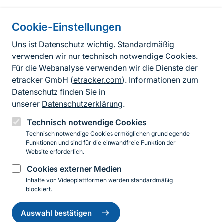
Cookie-Einstellungen
Informationen zur Seite
Uns ist Datenschutz wichtig. Standardmäßig
verwenden wir nur technisch notwendige Cookies.
Fußzeile
Kontakt zum BfN
Für die Webanalyse verwenden wir die Dienste der
Kontaktformular
etracker GmbH (
etracker.com
). Informationen zum
Datenschutz finden Sie in
Erklärung zur Barrierefreiheit
unserer
Datenschutzerklärung
.
Impressum
Technisch notwendige Cookies
Technisch notwendige Cookies ermöglichen grundlegende
Datenschutz
Funktionen und sind für die einwandfreie Funktion der
Website erforderlich.
Cookies externer Medien
Instagram
Facebook
YouTube
LinkedIn
Mastodon
Bluesky
Inhalte von Videoplattformen werden standardmäßig
blockiert.
Einwilligung
© 2026 Bundesamt für Naturschutz
zurückziehen
Auswahl bestätigen