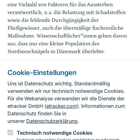
eine Vielzahl von Faktoren für das Aussterben
verantwortlich, u.a. die Belastung mit Schadstoffen
sowie die fehlende Durchgängigkeit der
Fließgewässer, auch die übermäßige fischereiliche
Maßnahme. Wissenschaftlicher*innen gehen davon
aus, dass nur eine kleine Population des
Nordseeschnäpels in Dänemark überlebte.
Cookie-Einstellungen
Informationen zur Seite
Uns ist Datenschutz wichtig. Standardmäßig
verwenden wir nur technisch notwendige Cookies.
Fußzeile
Kontakt zum BfN
Für die Webanalyse verwenden wir die Dienste der
Kontaktformular
etracker GmbH (
etracker.com
). Informationen zum
Datenschutz finden Sie in
Erklärung zur Barrierefreiheit
unserer
Datenschutzerklärung
.
Impressum
Technisch notwendige Cookies
Technisch notwendige Cookies ermöglichen grundlegende