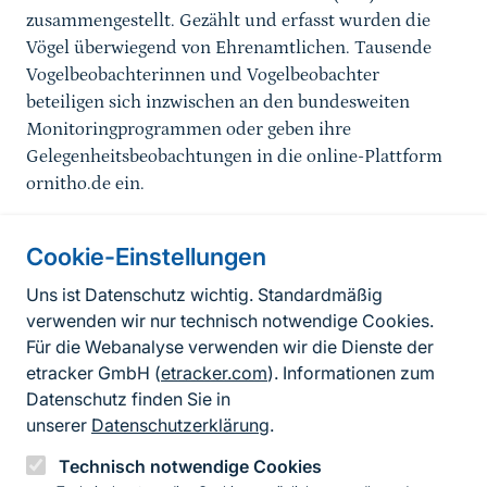
zusammengestellt. Gezählt und erfasst wurden die
Vögel überwiegend von Ehrenamtlichen. Tausende
Vogelbeobachterinnen und Vogelbeobachter
beteiligen sich inzwischen an den bundesweiten
Monitoringprogrammen oder geben ihre
Gelegenheitsbeobachtungen in die online-Plattform
ornitho.de ein.
Cookie-Einstellungen
Informationen zur Seite
Uns ist Datenschutz wichtig. Standardmäßig
verwenden wir nur technisch notwendige Cookies.
Fußzeile
Kontakt zum BfN
Für die Webanalyse verwenden wir die Dienste der
Kontaktformular
etracker GmbH (
etracker.com
). Informationen zum
Datenschutz finden Sie in
Erklärung zur Barrierefreiheit
unserer
Datenschutzerklärung
.
Impressum
Technisch notwendige Cookies