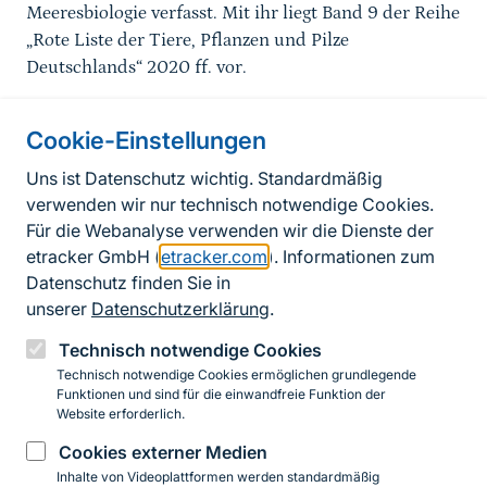
Meeresbiologie verfasst. Mit ihr liegt Band 9 der Reihe
„Rote Liste der Tiere, Pflanzen und Pilze
Deutschlands“ 2020 ff. vor.
Cookie-Einstellungen
Informationen zur Seite
Uns ist Datenschutz wichtig. Standardmäßig
verwenden wir nur technisch notwendige Cookies.
Fußzeile
Kontakt zum BfN
Für die Webanalyse verwenden wir die Dienste der
Kontaktformular
etracker GmbH (
etracker.com
). Informationen zum
Datenschutz finden Sie in
Erklärung zur Barrierefreiheit
unserer
Datenschutzerklärung
.
Impressum
Technisch notwendige Cookies
Technisch notwendige Cookies ermöglichen grundlegende
Datenschutz
Funktionen und sind für die einwandfreie Funktion der
Website erforderlich.
Cookies externer Medien
Instagram
Facebook
YouTube
LinkedIn
Mastodon
Bluesky
Inhalte von Videoplattformen werden standardmäßig