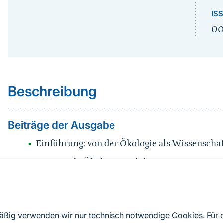
IS
00
Sprungmarke
Beschreibung
Beiträge der Ausgabe
Einführung: von der Ökologie als Wissenscha
Die Soziale Ökologie und ihr Beitrag zu einer
Human-, Kultur- und Ethnoökologie
Politische Ökologie
mäßig verwenden wir nur technisch notwendige Cookies. Für
Ökologische Ethik: denken wie ein Berg und 