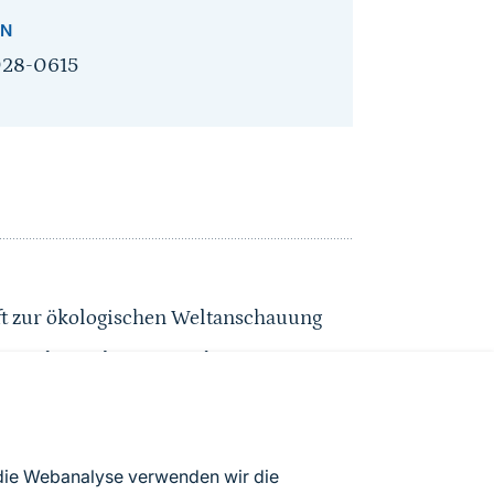
SN
28-0615
ft zur ökologischen Weltanschauung
 Gestaltung des Naturschutzes
 die Webanalyse verwenden wir die
handeln wie ein Mensch