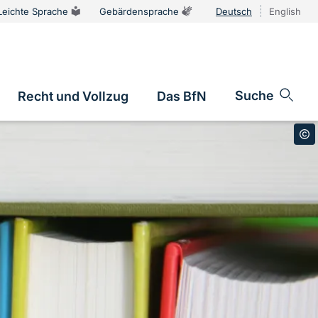
Leichte Sprache
Gebärdensprache
Deutsch
English
Sprachums
Suche
Recht und Vollzug
Das BfN