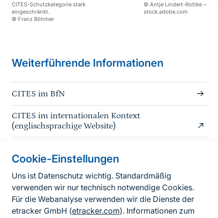
CITES-Schutzkategorie stark
© Antje Lindert-Rottke –
eingeschränkt.
stock.adobe.com
© Franz Böhmer
Weiterführende Informationen
CITES im BfN
CITES im internationalen Kontext
(englischsprachige Website)
Cookie-Einstellungen
Informationen zur Seite
Uns ist Datenschutz wichtig. Standardmäßig
verwenden wir nur technisch notwendige Cookies.
Fußzeile
Kontakt zum BfN
Für die Webanalyse verwenden wir die Dienste der
Kontaktformular
etracker GmbH (
etracker.com
). Informationen zum