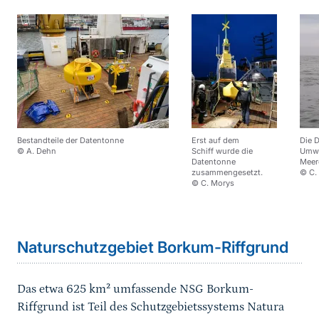
Bestandteile der Datentonne
Erst auf dem
Die 
© A. Dehn
Schiff wurde die
Umwe
Datentonne
Meer
zusammengesetzt.
© C.
© C. Morys
Naturschutzgebiet Borkum-Riffgrund
Das etwa 625 km² umfassende NSG Borkum-
Riffgrund ist Teil des Schutzgebietssystems Natura