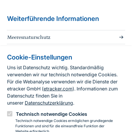
Weiterführende Informationen
Meeresnaturschutz
Cookie-Einstellungen
Informationen zur Seite
Uns ist Datenschutz wichtig. Standardmäßig
verwenden wir nur technisch notwendige Cookies.
Fußzeile
Kontakt zum BfN
Für die Webanalyse verwenden wir die Dienste der
Kontaktformular
etracker GmbH (
etracker.com
). Informationen zum
Datenschutz finden Sie in
Erklärung zur Barrierefreiheit
unserer
Datenschutzerklärung
.
Impressum
Technisch notwendige Cookies
Technisch notwendige Cookies ermöglichen grundlegende
Datenschutz
Funktionen und sind für die einwandfreie Funktion der
Website erforderlich.