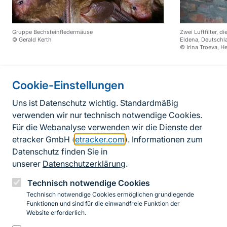
Gruppe Bechsteinfledermäuse
Zwei Luftfilter, d
© Gerald Kerth
Eldena, Deutsch
© Irina Troeva, H
Cookie-Einstellungen
Informationen zur Seite
Uns ist Datenschutz wichtig. Standardmäßig
verwenden wir nur technisch notwendige Cookies.
Fußzeile
Kontakt zum BfN
Für die Webanalyse verwenden wir die Dienste der
Kontaktformular
etracker GmbH (
etracker.com
). Informationen zum
Datenschutz finden Sie in
Erklärung zur Barrierefreiheit
unserer
Datenschutzerklärung
.
Impressum
Technisch notwendige Cookies
Technisch notwendige Cookies ermöglichen grundlegende
Datenschutz
Funktionen und sind für die einwandfreie Funktion der
Website erforderlich.