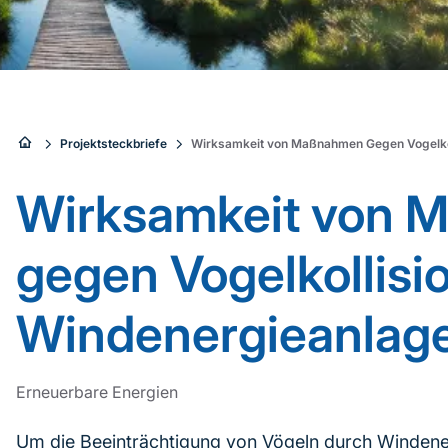
Sie
Projektsteckbriefe
Wirksamkeit von Maßnahmen Gegen Vogelko
sind
Wirksamkeit von
hier:
gegen Vogelkollisi
Windenergieanlag
Erneuerbare Energien
Um die Beeinträchtigung von Vögeln durch Windener