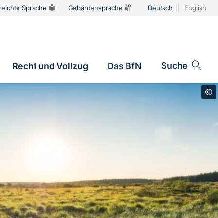
Leichte Sprache
Gebärdensprache
Deutsch
English
Sprachums
Suche
Recht und Vollzug
Das BfN