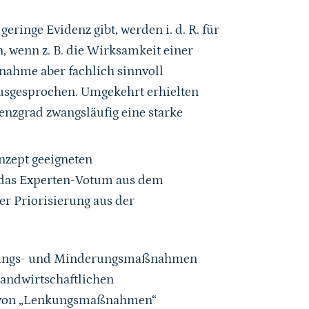
ringe Evidenz gibt, werden i. d. R. für
n, wenn z. B. die Wirksamkeit einer
ahme aber fachlich sinnvoll
usgesprochen. Umgekehrt erhielten
nzgrad zwangsläufig eine starke
nzept geeigneten
das Experten-Votum aus dem
r Priorisierung aus der
idungs- und Minderungsmaßnahmen
landwirtschaftlichen
t von „Lenkungsmaßnahmen“