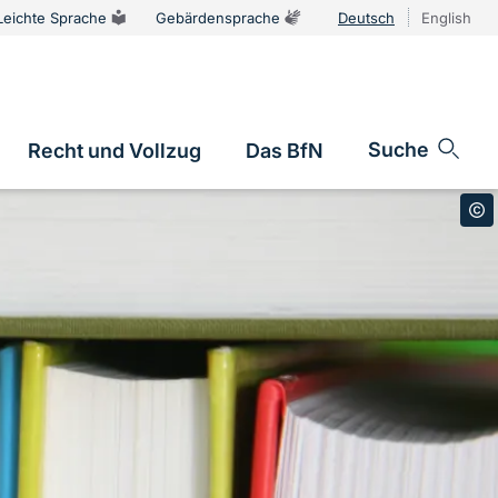
Leichte Sprache
Gebärdensprache
Deutsch
English
Sprachums
Suche
Recht und Vollzug
Das BfN