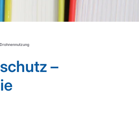
e Drohnennutzung
schutz –
ie